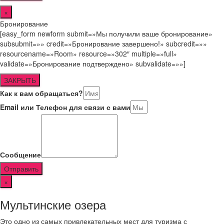
×
Бронирование
[easy_form newform submit=»Мы получили ваше бронирование»
subsubmit=»» credit=»Бронирование завершено!» subcredit=»»
resourcename=»Room» resource=»302″ multiple=»full»
validate=»Бронирование подтверждено» subvalidate=»»]
ЗАКРЫТЬ
Как к вам обращаться?
Email или Телефон для связи с вами
Сообщение
Отправить
×
Мультинские озера
Это одно из самых привлекательных мест для туризма с