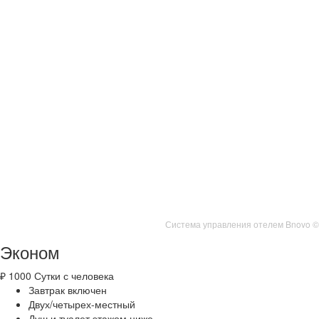
Система управления отелем Bnovo ©
Эконом
₽
1000
Сутки с человека
Завтрак включен
Двух/четырех-местный
Душ и туалет этажом ниже